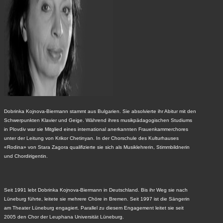
Dobrinka Kojnova-Biermann stammt aus Bulgarien. Sie absolvierte ihr Abitur mit den
Schwerpunkten Klavier und Geige. Während ihres musikpädagogischen Studiums
in Plovdiv war sie Mitglied eines international anerkannten Frauenkammerchores
unter der Leitung von Krikor Chetinyan. In der Chorschule des Kulturhauses
«Rodina» von Stara Zagora qualifizierte sie sich als Musiklehrerin, Stimmbildnerin
und Chordirigentin.
Seit 1991 lebt Dobrinka Kojnova-Biermann in Deutschland. Bis ihr Weg sie nach
Lüneburg führte, leitete sie mehrere Chöre in Bremen. Seit 1997 ist die Sängerin
am Theater Lüneburg engagiert. Parallel zu diesem Engagement leitet sie seit
2005 den Chor der Leuphana Universität Lüneburg.