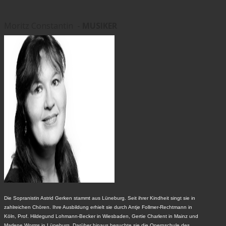
Moritz Constantin -
MUSIKER
Die Sopranistin Astrid Gerken stammt aus Lüneburg. Seit ihrer Kindheit singt sie in
zahlreichen Chören. Ihre Ausbildung erhielt sie durch Antje Follmer-Rechtmann in
Köln, Prof. Hildegund Lohmann-Becker in Wiesbaden, Gertie Charlent in Mainz und
Marlene Worms in Lüneburg. Darüber hinaus besuchte sie die Opernschule des