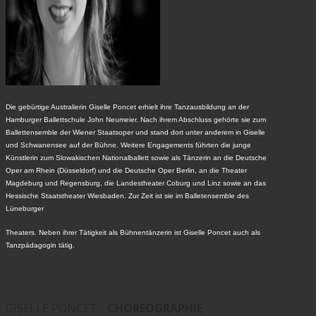
Die gebürtige Australierin Giselle Poncet erhielt ihre Tanzausbildung an der
Hamburger Ballettschule John Neumeier. Nach ihrem Abschluss gehörte sie zum
Ballettensemble der Wiener Staatsoper und stand dort unter anderem in Giselle
und Schwanensee auf der Bühne. Weitere Engagements führten die junge
Künstlerin zum Slowakischen Nationalballett sowie als Tänzerin an die Deutsche
Oper am Rhein (Düsseldorf) und die Deutsche Oper Berlin, an die Theater
Magdeburg und Regensburg, die Landestheater Coburg und Linz sowie an das
Hessische Staatstheater Wiesbaden. Zur Zeit ist sie im Balletensemble des
Lüneburger
Theaters. Neben ihrer Tätigkeit als Bühnentänzerin ist Giselle Poncet auch als
Tanzpädagogin tätig.
GISELLE PONCET -
CHOREOGRAPHIE