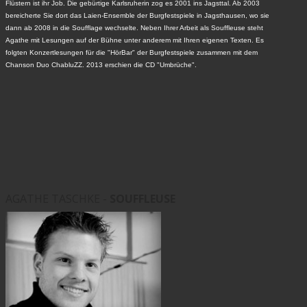
Flüstern ist ihr Job. Die gebürtige Karlsruherin zog es 2001 ins Jagsttal. Ab 2003
bereicherte Sie dort das Laien-Ensemble der Burgfestspiele in Jagsthausen, wo sie
dann ab 2008 in die Soufflage wechselte. Neben Ihrer Arbeit als Souffleuse steht
Agathe mit Lesungen auf der Bühne unter anderem mit Ihren eigenen Texten. Es
folgten Konzertlesungen für die "HörBar" der Burgfestspiele zusammen mit dem
Chanson Duo ChabluZZ. 2013 erschien die CD "Umbrüche".
AGATHE TASCHKE -
SOUFFLEUSE