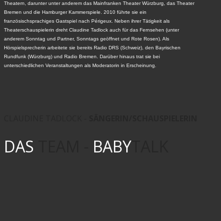
Theatern, darunter unter anderem das Mainfranken Theater Würzburg, das Theater
Bremen und die Hamburger Kammerspiele. 2010 führte sie ein
französischsprachiges Gastspiel nach Périgeux. Neben ihrer Tätigkeit als
Theaterschauspielerin dreht Claudine Tadlock auch für das Fernsehen (unter
anderem Sonntag und Partner, Sonntags geöffnet und Rote Rosen). Als
Hörspielsprecherin arbeitete sie bereits Radio DRS (Schweiz), den Bayrischen
Rundfunk (Würzburg) und Radio Bremen. Darüber hinaus trat sie bei
unterschiedlichen Veranstaltungen als Moderatorin in Erscheinung.
CLAUDINE TADLOCK -
SÄNGERIN/SCHAUSPIELERIN
DAS
TEAM -
BABY
TALK