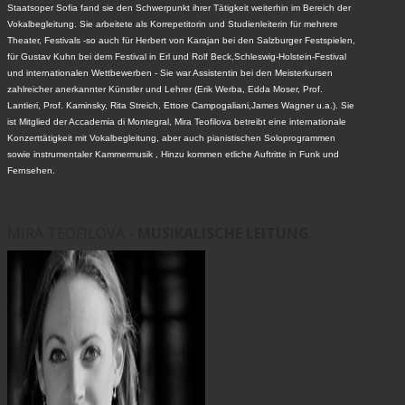
Staatsoper Sofia fand sie den Schwerpunkt ihrer Tätigkeit weiterhin im Bereich der
Vokalbegleitung. Sie arbeitete als Korrepetitorin und Studienleiterin für mehrere
Theater, Festivals -so auch für Herbert von Karajan bei den Salzburger Festspielen,
für Gustav Kuhn bei dem Festival in Erl und Rolf Beck,Schleswig-Holstein-Festival
und internationalen Wettbewerben - Sie war Assistentin bei den Meisterkursen
zahlreicher anerkannter Künstler und Lehrer (Erik Werba, Edda Moser, Prof.
Lantieri, Prof. Kaminsky, Rita Streich, Ettore Campogaliani,James Wagner u.a.). Sie
ist Mitglied der Accademia di Montegral, Mira Teofilova betreibt eine internationale
Konzerttätigkeit mit Vokalbegleitung, aber auch pianistischen Soloprogrammen
sowie instrumentaler Kammermusik , Hinzu kommen etliche Auftritte in Funk und
Fernsehen.
MIRA TEOFILOVA -
MUSIKALISCHE LEITUNG