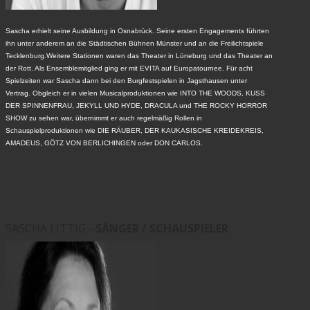
Sascha erhielt seine Ausbildung in Osnabrück. Seine ersten Engagements führten
ihn unter anderem an die Städtischen Bühnen Münster und an die Freilichtspiele
Tecklenburg.Weitere Stationen waren das Theater in Lüneburg und das Theater an
der Rott. Als Ensemblemitglied ging er mit EVITA auf Europatournee. Für acht
Spielzeiten war Sascha dann bei den Burgfestspielen in Jagsthausen unter
Vertrag. Obgleich er in vielen Musicalproduktionen wie INTO THE WOODS, KUSS
DER SPINNENFRAU, JEKYLL UND HYDE, DRACULA und THE ROCKY HORROR
SHOW zu sehen war, übernimmt er auch regelmäßig Rollen in
Schauspielproduktionen wie DIE RÄUBER, DER KAUKASISCHE KREIDEKREIS,
AMADEUS, GÖTZ VON BERLICHINGEN oder DON CARLOS.
SASCHA LITTIG -
SÄNGER / SCHAUSPIELER