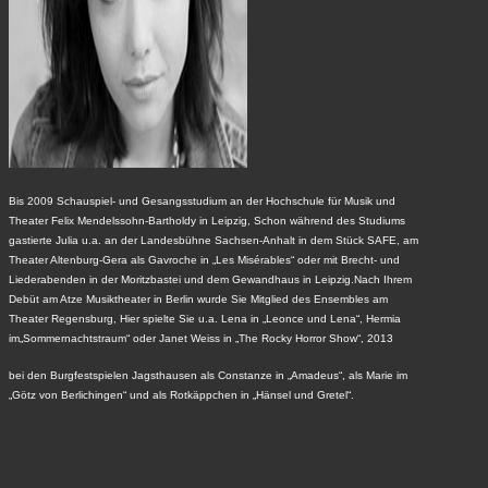
Bis 2009 Schauspiel- und Gesangsstudium an der Hochschule für Musik und
Theater Felix Mendelssohn-Bartholdy in Leipzig, Schon während des Studiums
gastierte Julia u.a. an der Landesbühne Sachsen-Anhalt in dem Stück SAFE, am
Theater Altenburg-Gera als Gavroche in „Les Misérables“ oder mit Brecht- und
Liederabenden in der Moritzbastei und dem Gewandhaus in Leipzig.Nach Ihrem
Debüt am Atze Musiktheater in Berlin wurde Sie Mitglied des Ensembles am
Theater Regensburg, Hier spielte Sie u.a. Lena in „Leonce und Lena“, Hermia
im„Sommernachtstraum“ oder Janet Weiss in „The Rocky Horror Show“, 2013
bei den Burgfestspielen Jagsthausen als Constanze in „Amadeus“, als Marie im
„Götz von Berlichingen“ und als Rotkäppchen in „Hänsel und Gretel“.