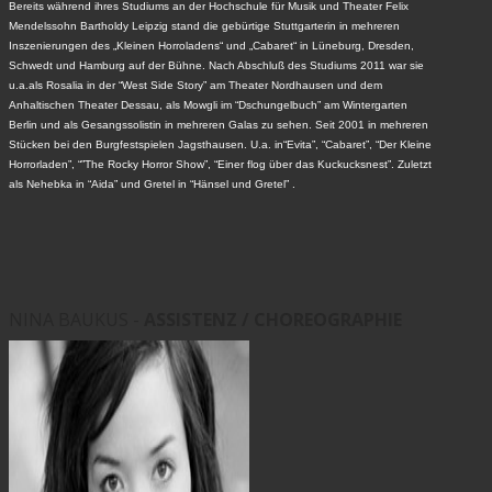
Bereits während ihres Studiums an der Hochschule für Musik und Theater Felix
Mendelssohn Bartholdy Leipzig stand die gebürtige Stuttgarterin in mehreren
Inszenierungen des „Kleinen Horroladens“ und „Cabaret“ in Lüneburg, Dresden,
Schwedt und Hamburg auf der Bühne. Nach Abschluß des Studiums 2011 war sie
u.a.als Rosalia in der “West Side Story” am Theater Nordhausen und dem
Anhaltischen Theater Dessau, als Mowgli im “Dschungelbuch” am Wintergarten
Berlin und als Gesangssolistin in mehreren Galas zu sehen. Seit 2001 in mehreren
Stücken bei den Burgfestspielen Jagsthausen. U.a. in“Evita”, “Cabaret”, “Der Kleine
Horrorladen”, “”The Rocky Horror Show”, “Einer flog über das Kuckucksnest”. Zuletzt
als Nehebka in “Aida” und Gretel in “Hänsel und Gretel” .
NINA BAUKUS -
ASSISTENZ / CHOREOGRAPHIE