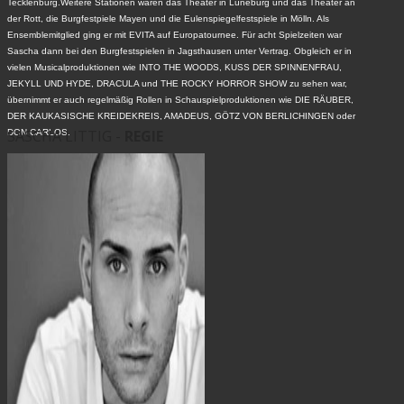
Tecklenburg.Weitere Stationen waren das Theater in Lüneburg und das Theater an
der Rott, die Burgfestpiele Mayen und die Eulenspiegelfestspiele in Mölln. Als
Ensemblemitglied ging er mit EVITA auf Europatournee. Für acht Spielzeiten war
Sascha dann bei den Burgfestspielen in Jagsthausen unter Vertrag. Obgleich er in
vielen Musicalproduktionen wie INTO THE WOODS, KUSS DER SPINNENFRAU,
JEKYLL UND HYDE, DRACULA und THE ROCKY HORROR SHOW zu sehen war,
übernimmt er auch regelmäßig Rollen in Schauspielproduktionen wie DIE RÄUBER,
DER KAUKASISCHE KREIDEKREIS, AMADEUS, GÖTZ VON BERLICHINGEN oder
SASCHA LITTIG -
REGIE
DON CARLOS.