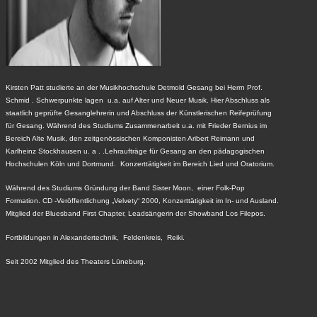
Kirsten Patt studierte an der Musikhochschule Detmold Gesang bei Herrn Prof.
Schmid . Schwerpunkte lagen u.a. auf Alter und Neuer Musik. Hier Abschluss als
staatlich geprüfte Gesanglehrerin und Abschluss der Künstlerischen Reifeprüfung
für Gesang. Während des Studiums Zusammenarbeit u.a. mit Frieder Bernius im
Bereich Alte Musik, den zeitgenössischen Komponisten Aribert Reimann und
Karlheinz Stockhausen u. a . .Lehraufträge für Gesang an den pädagogischen
Hochschulen Köln und Dortmund. Konzerttätigkeit im Bereich Lied und Oratorium.
Während des Studiums Gründung der Band Sister Moon, einer Folk-Pop
Formation. CD -Veröffentlichung „Velvety“ 2000, Konzerttätigkeit im In- und Ausland.
Mitglied der Bluesband First Chapter, Leadsängerin der Showband Los Filepos.
Fortbildungen in Alexandertechnik, Feldenkreis, Reiki.
Seit 2002 Mitglied des Theaters Lüneburg.