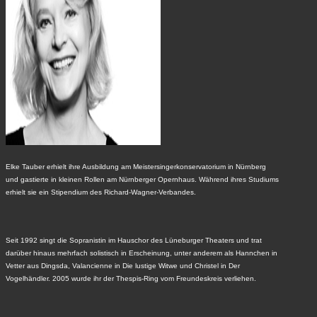
Elke Tauber erhielt ihre Ausbildung am Meistersingerkonservatorium in Nürnberg
und gastierte in kleinen Rollen am Nürnberger Opernhaus. Während ihres Studiums
erhielt sie ein Stipendium des Richard-Wagner-Verbandes.
Seit 1992 singt die Sopranistin im Hauschor des Lüneburger Theaters und trat
darüber hinaus mehrfach solistisch in Erscheinung, unter anderem als Hannchen in
Vetter aus Dingsda, Valancienne in Die lustige Witwe und Christel in Der
Vogelhändler. 2005 wurde ihr der Thespis-Ring vom Freundeskreis verliehen.