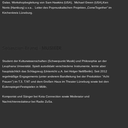
Galas. Workshopbegleitung von Sam Hawkins (USA), Michael Green (USA),Ken
Norris (Hamburg) u.v.a.. Leiter des Popmusikalischen Projektes „ComeTogether“ im
Kirchenkreis Lüneburg.
Sebastian Brand -
MUSIKER
Student der Kulturwissenschaften (Schwerpunkt Musik) und Philosophie an der
Leuphana Universität. Spielt autodidakt verschiedene Instrumente, lernte aber
hauptsächlich das Schlagzeug (Unterricht u.A. bei Holger Nell/Berlin). Seit 2012
regelmäßige Engagements (unter anderem Bandleitung bei der Produktion "Acht
Frauen") im T.3, T.NT und dem Großen Haus im Theater Lüneburg sowie bei den
Eulenspiegel-Festspielen in Mölln.
Komponist und Sänger bei Kota Connection sowie Moderator und
Nachrichtenredakteur bei Radio ZuSa.