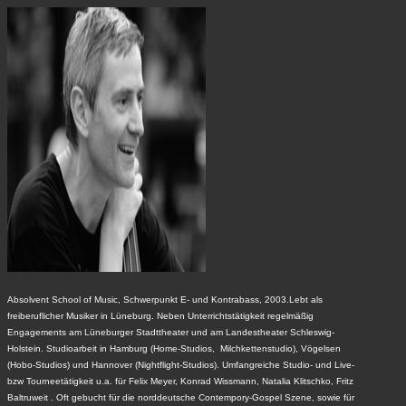
Absolvent School of Music, Schwerpunkt E- und Kontrabass, 2003.Lebt als
freiberuflicher Musiker in Lüneburg. Neben Unterrichtstätigkeit regelmäßig
Engagements am Lüneburger Stadttheater und am Landestheater Schleswig-
Holstein. Studioarbeit in Hamburg (Home-Studios, Milchkettenstudio), Vögelsen
(Hobo-Studios) und Hannover (Nightflight-Studios). Umfangreiche Studio- und Live-
bzw Tourneetätigkeit u.a. für Felix Meyer, Konrad Wissmann, Natalia Klitschko, Fritz
Baltruweit . Oft gebucht für die norddeutsche Contempory-Gospel Szene, sowie für