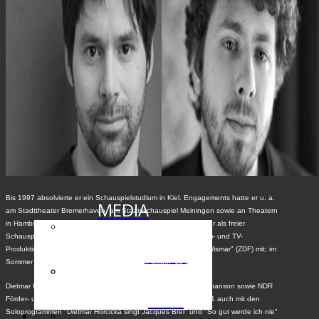
INHALT
DIE CHARAKTERE
TICKETS
TERMINE
Bis 1997 absolvierte er ein Schauspielstudium in Kiel. Engagements hatte er u. a.
MEDIA
am Stadttheater Bremerhaven, am Staatsschauspiel Meiningen sowie an Theatern
in Hamburg, Rostock, Kiel und Magdeburg.Seit 2004 arbeitet er als freier
Schauspieler, Chansonnier und Regisseur. Er wirkte in den Film- und TV-
Video
Produktionen "Jetzt oder nie", "Die Aufschneider" und "Soko Wismar" (ZDF) mit; im
Sommer 2009 war er in dem Kinofilm "Unter Strom" zu sehen.
Dietmar Horcicka, der 1996 mit dem ersten Preis in Lied und Chanson sowie NDR
Foto
Förder- und Publikumspreis ausgezeichnet wurde, tritt seit 2001 auch mit den
Soloprogrammen "Dietmar Horcicka singt Jacques Brel" und "So gut werde ich nie"