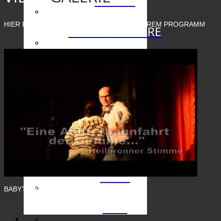
INHALT
HIER FINDEN SIE AUSSCHNITTE AUS UNSEREM PROGRAMM
DIE CHARAKTERE
TICKETS
TERMINE
MEDIA
Video
BABYTALK - Trailer 2014 / 2015
Foto